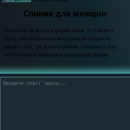
Главная страница
»
Сонник для женщин
Сонник для женщин
Опишите свой сон в форме ниже. Это может
быть, как отдельные вещи или ситуации из
вашего сна, так и сон целиком. Напишите все,
что считаете важным в свободной форме.