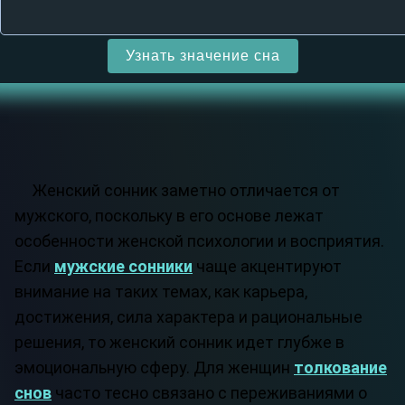
Узнать значение сна
Женский сонник заметно отличается от
мужского, поскольку в его основе лежат
особенности женской психологии и восприятия.
Если
мужские сонники
чаще акцентируют
внимание на таких темах, как карьера,
достижения, сила характера и рациональные
решения, то женский сонник идет глубже в
эмоциональную сферу. Для женщин
толкование
снов
часто тесно связано с переживаниями о